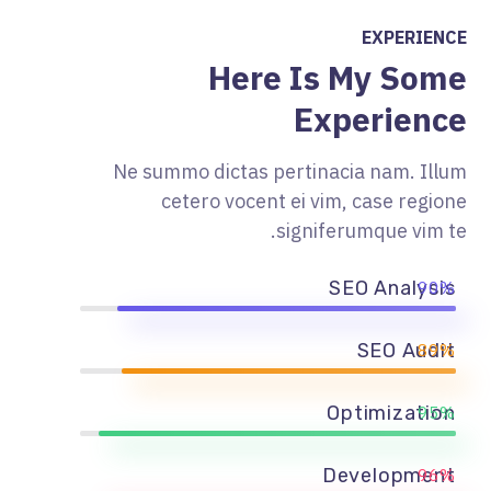
EXPERIENCE
Here Is My Some
Experience
Ne summo dictas pertinacia nam. Illum
cetero vocent ei vim, case regione
signiferumque vim te.
90%
SEO Analysis
89%
SEO Audit
95%
Optimization
96%
Development